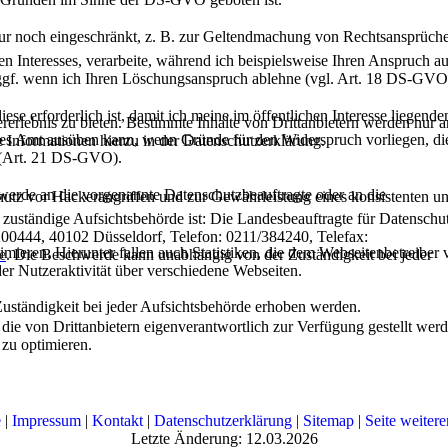
 nur noch eingeschränkt, z. B. zur Geltendmachung von Rechtsansprüch
en Interesses, verarbeite, während ich beispielsweise Ihren Anspruch au
 ggf. wenn ich Ihren Löschungsanspruch ablehne (vgl. Art. 18 DS-GVO
ese erforderlich ist, damit ich meine im öffentlichen Interesse liegende
lebnis zu bieten. Bestimmte Inhalte von Drittanbietern werden nur ang
s Amt ausüben kann, wenn Gründe für den Widerspruch vorliegen, di
e Informationen hierzu in der Datenschutzerklärung.
en (Art. 21 DS-GVO).
hwerde an die vorgenannte Datenschutzbeauftragte oder an die
utz vor Hackerangriffen und zur Gewährleistung eines konsistenten un
zuständige Aufsichtsbehörde ist: Die Landesbeauftragte für Datenschu
200444, 40102 Düsseldorf, Telefon: 0211/384240, Telefax:
ieren. Hierunter fallen auch Statistiken, die dem Webseitenbetreiber v
e
. Die Beschwerde kann unabhängig von der Zuständigkeit bei jeder
r Nutzeraktivität über verschiedene Webseiten.
ständigkeit bei jeder Aufsichtsbehörde erhoben werden.
 die von Drittanbietern eigenverantwortlich zur Verfügung gestellt wer
 zu optimieren.
e
|
Impressum
|
Kontakt
|
Datenschutzerklärung
|
Sitemap
|
Seite weiter
Letzte Änderung: 12.03.2026