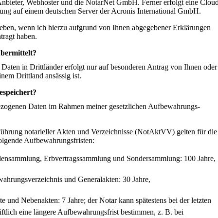
Anbieter, Webhoster und die NotarNet GmbH. Ferner erfolgt eine Clou
agung auf einem deutschen Server der Acronis International GmbH.
eben, wenn ich hierzu aufgrund von Ihnen abgegebener Erklärungen
ntragt haben.
ermittelt?
Daten in Drittländer erfolgt nur auf besonderen Antrag von Ihnen oder
nem Drittland ansässig ist.
speichert?
nbezogenen Daten im Rahmen meiner gesetzlichen Aufbewahrungs-
ührung notarieller Akten und Verzeichnisse (NotAktVV) gelten für die
olgende Aufbewahrungsfristen:
ndensammlung, Erbvertragssammlung und Sondersammlung: 100 Jahre,
hrungsverzeichnis und Generalakten: 30 Jahre,
 und Nebenakten: 7 Jahre; der Notar kann spätestens bei der letzten
iftlich eine längere Aufbewahrungsfrist bestimmen, z. B. bei