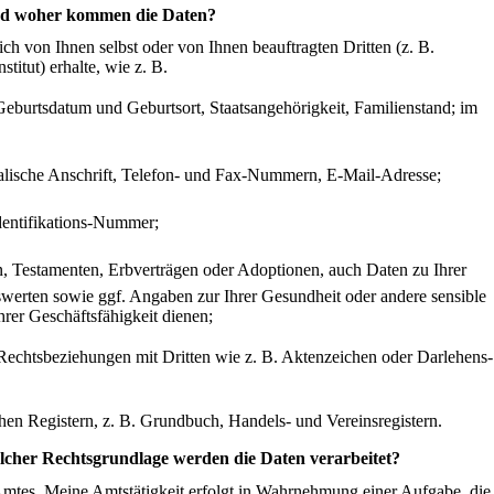
 woher kommen die Daten?
ch von Ihnen selbst oder von Ihnen beauftragten Dritten (z. B.
titut) erhalte, wie z. B.
eburtsdatum und Geburtsort, Staatsangehörigkeit, Familienstand; im
alische Anschrift, Telefon- und Fax-Nummern, E-Mail-Adresse;
Identifikations-Nummer;
en, Testamenten, Erbverträgen oder Adoptionen, auch Daten zu Ihrer
swerten sowie ggf. Angaben zur Ihrer Gesundheit oder andere sensible
hrer Geschäftsfähigkeit dienen;
Rechtsbeziehungen mit Dritten wie z. B. Aktenzeichen oder Darlehens-
hen Registern, z. B. Grundbuch, Handels- und Vereinsregistern.
r Rechtsgrundlage werden die Daten verarbeitet?
 Amtes. Meine Amtstätigkeit erfolgt in Wahrnehmung einer Aufgabe, die