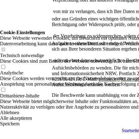

von mir zu verlangen, dass ich Ihre Daten
oder aus Gründen eines wichtigen öffentlich
Berichtigung oder Widerspruch prüfe, oder
Cookie-Einstellungen

der Verarbeitung zu widersprechen, sofern di
Diese Webseite verwendet Cookies, um Besuchern ein optimales Nutzerer
Aufgaben wahrnehmen oder mein öffentliche
Datenverarbeitung kann dann auch in einem Drittland erfolgen. Weiter
sich aus Ihrer besonderen Situation ergeb
Technisch notwendige

sich mit einer datenschutzrechtlichen Besc
Diese Cookies sind zum Betrieb der Webseite notwendig, z.B. zum Sch
Aufsichtsbehörden zu wenden. Die für mich 
Analytische
und Informationssicherheit NRW, Postfach 
Diese Cookies werden verwendet, um das Nutzererlebnis weiter zu optim
0211/3842410; E-Mail:
poststelle@ldi.nrw.d
Ausspielung von personalisierter Werbung durch die Nachverfolgung de
Aufsichtsbehörde erhoben werden.
Die Beschwerde kann unabhängig von der Zu
Drittanbieter-Inhalte
Diese Webseite bietet möglicherweise Inhalte oder Funktionalitäten an,
Nutzeraktivität zu verfolgen oder ihre Angebote zu personalisieren und
Ablehnen
Alle akzeptieren
Speichern
Startseit