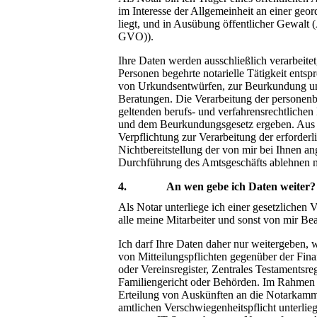
im Interesse der Allgemeinheit an einer geo
liegt, und in Ausübung öffentlicher Gewalt
GVO)).
Ihre Daten werden ausschließlich verarbeite
Personen begehrte notarielle Tätigkeit ents
von Urkundsentwürfen, zur Beurkundung u
Beratungen. Die Verarbeitung der personenb
geltenden berufs- und verfahrensrechtliche
und dem Beurkundungsgesetz ergeben. Aus di
Verpflichtung zur Verarbeitung der erforde
Nichtbereitstellung der von mir bei Ihnen an
Durchführung des Amtsgeschäfts ablehnen m
4. An wen gebe ich Daten weiter?
Als Notar unterliege ich einer gesetzlichen 
alle meine Mitarbeiter und sonst von mir Bea
Ich darf Ihre Daten daher nur weitergeben, w
von Mitteilungspflichten gegenüber der Fin
oder Vereinsregister, Zentrales Testamentsre
Familiengericht oder Behörden. Im Rahmen d
Erteilung von Auskünften an die Notarkamme
amtlichen Verschwiegenheitspflicht unterlie