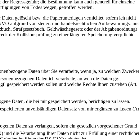
der Regressgefahr; die Bestimmung kann auch generell für einzelne
Verfügungen von Todes wegen, getroffen werden.
Daten gelöscht bzw. die Papierunterlagen vernichtet, sofern ich nicht
-GVO aufgrund von steuer- und handelsrechtlichen Aufbewahrungs- un
zbuch, Strafgesetzbuch, Geldwäschegesetz oder der Abgabenordnung)
eck der Kollisionsprüfung zu einer längeren Speicherung verpflichtet
sonenbezogene Daten über Sie verarbeite, wenn ja, zu welchen Zwecke
rsonenbezogenen Daten ich verarbeite, an wen die Daten ggf.
ggf. gespeichert werden sollen und welche Rechte Ihnen zustehen (Art.
gene Daten, die bei mir gespeichert werden, berichtigen zu lassen.
espeicherten unvollständigen Datensatz von mir ergänzen zu lassen (Ar
ogenen Daten zu verlangen, sofern ein gesetzlich vorgesehener Grund
 und die Verarbeitung Ihrer Daten nicht zur Erfüllung einer rechtliche
n Gründen im Sinne der DS-GVO geboten ist.