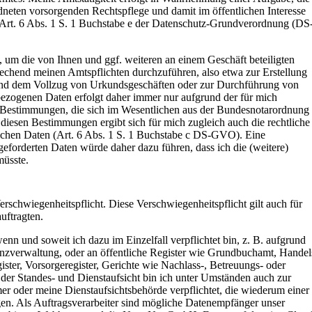
rdneten vorsorgenden Rechtspflege und damit im öffentlichen Interesse
 (Art. 6 Abs. 1 S. 1 Buchstabe e der Datenschutz-Grundverordnung (DS
t, um die von Ihnen und ggf. weiteren an einem Geschäft beteiligten
prechend meinen Amtspflichten durchzuführen, also etwa zur Erstellung
nd dem Vollzug von Urkundsgeschäften oder zur Durchführung von
ezogenen Daten erfolgt daher immer nur aufgrund der für mich
n Bestimmungen, die sich im Wesentlichen aus der Bundesnotarordnung
esen Bestimmungen ergibt sich für mich zugleich auch die rechtliche
rlichen Daten (Art. 6 Abs. 1 S. 1 Buchstabe c DS-GVO). Eine
geforderten Daten würde daher dazu führen, dass ich die (weitere)
üsste.
Verschwiegenheitspflicht. Diese Verschwiegenheitspflicht gilt auch für
uftragten.
enn und soweit ich dazu im Einzelfall verpflichtet bin, z. B. aufgrund
anzverwaltung, oder an öffentliche Register wie Grundbuchamt, Handel
gister, Vorsorgeregister, Gerichte wie Nachlass-, Betreuungs- oder
er Standes- und Dienstaufsicht bin ich unter Umständen auch zur
r oder meine Dienstaufsichtsbehörde verpflichtet, die wiederum einer
gen. Als Auftragsverarbeiter sind mögliche Datenempfänger unser