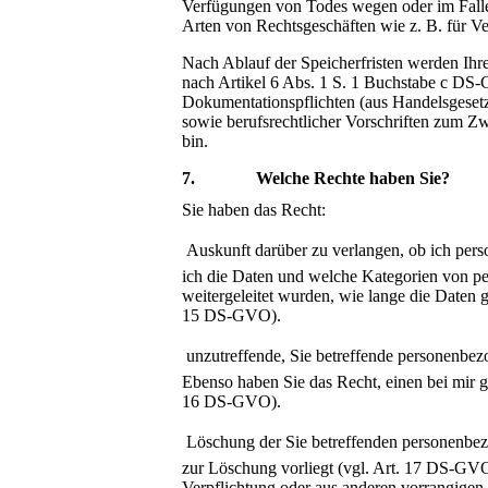
Verfügungen von Todes wegen oder im Falle 
Arten von Rechtsgeschäften wie z. B. für 
Nach Ablauf der Speicherfristen werden Ihre 
nach Artikel 6 Abs. 1 S. 1 Buchstabe c DS
Dokumentationspflichten (aus Handelsgeset
sowie berufsrechtlicher Vorschriften zum Zw
bin.
7. Welche Rechte haben Sie?
Sie haben das Recht:

Auskunft darüber zu verlangen, ob ich per
ich die Daten und welche Kategorien von pe
weitergeleitet wurden, wie lange die Daten 
15 DS-GVO).

unzutreffende, Sie betreffende personenbezo
Ebenso haben Sie das Recht, einen bei mir g
16 DS-GVO).

Löschung der Sie betreffenden personenbez
zur Löschung vorliegt (vgl. Art. 17 DS-GVO)
Verpflichtung oder aus anderen vorrangige